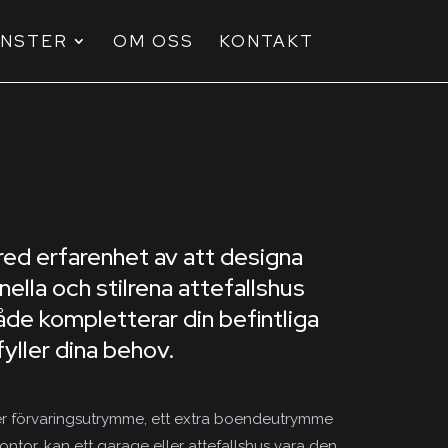
ÄNSTER
OM OSS
KONTAKT
red erfarenhet av att designa
ella och stilrena attefallshus
de kompletterar din befintliga
yller dina behov.
r förvaringsutrymme, ett extra boendeutrymme
ontor, kan ett garage eller attefallshus vara den