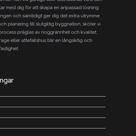
etar med dig för att skapa en anpassad lösning
ningen och samtidigt ger dig det extra utrymme
h planering till slutgiltig byggnation, sköter vi
r process präglas av noggrannhet och kvalitet,
garage eller attefallshus blir en långsiktig och
fastighet.
ingar