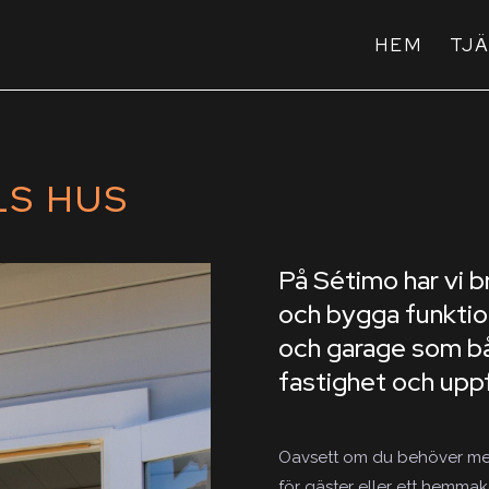
HEM
TJ
LS HUS
På Sétimo har vi b
och bygga funktion
och garage som bå
fastighet och uppf
Oavsett om du behöver me
för gäster eller ett hemmak